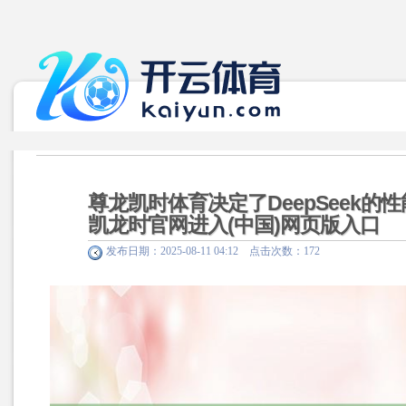
尊龙凯时体育决定了DeepSeek的
凯龙时官网进入(中国)网页版入口
发布日期：2025-08-11 04:12 点击次数：172