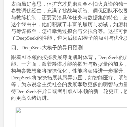
表面虽好意思，但扩充才是磨真金不怕火真谛的独一尺度
参数调优经由，充满了挑战与明智。调优团队不仅
与教练机制，还要妥洽具体任务与数据集的特色，
这个经由中，他们积聚了丰富的履历与劝诫，如怎
与筹谋截至，怎样幸免过拟合与欠拟合等。这些可
了DeepSeek的性能，也为后续AI模子的汲引与优
四、DeepSeek大模子的异日预测
跟着AI本领的按捺发展尊龙凯时体育，DeepSeek
能。一方面，跟着筹谋才能的擢升与数据量的加多，De
构与参数想象将按捺优化，性能将获得进一步擢升
DeepSeek将按捺拓展其愚弄范围，如智能医疗、
等，为东说念主类社会的发展孝敬更多的明智与力
待DeepSeek在异日或者引颈AI本领的新一轮更正
向更高头绪迈进。