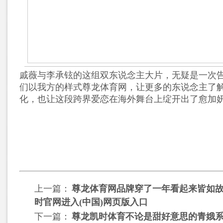
戚薇与李承铉的这组双东说念主大片，无疑是一次
们以我方的样式尊龙体育网，让更多的东说念主了
化，也让这段跨界爱恋在海外舞台上绽开出了愈加
上一篇：
尊龙体育网品牌穿了一年看起来皆如故
时官网进入(中国)网页版入口
下一篇：
尊龙凯时体育不论是甜好意思的青娥系