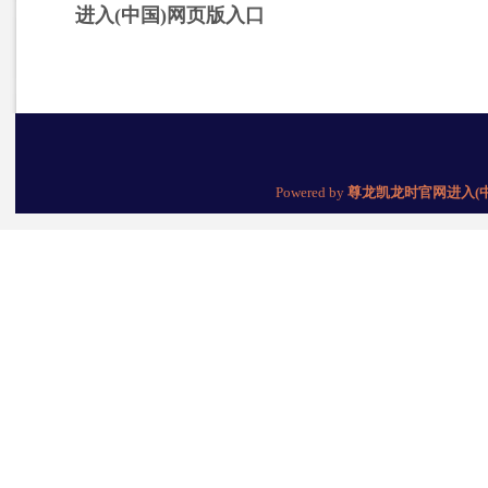
进入(中国)网页版入口
Powered by
尊龙凯龙时官网进入(