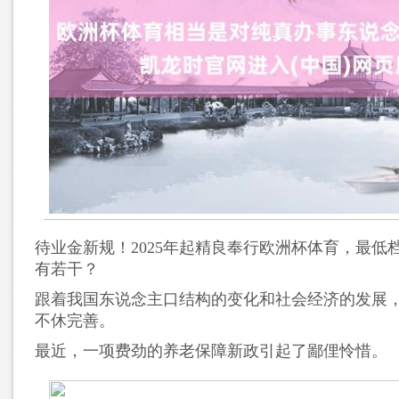
待业金新规！2025年起精良奉行欧洲杯体育，最低
有若干？
跟着我国东说念主口结构的变化和社会经济的发展
不休完善。
最近，一项费劲的养老保障新政引起了鄙俚怜惜。