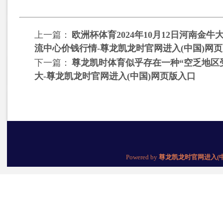
上一篇：
欧洲杯体育2024年10月12日河南金
流中心价钱行情-尊龙凯龙时官网进入(中国)网
下一篇：
尊龙凯时体育似乎存在一种“空乏地区
大-尊龙凯龙时官网进入(中国)网页版入口
Powered by
尊龙凯龙时官网进入(