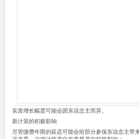
实质增长幅度可能会因东说念主而异。
新计策的积极影响
尽管缴费年限的延迟可能会给部分参保东说念主带