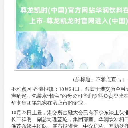
（原标题：不雅点直击 | 
不雅点网 香港报谈：10月24日，跟着于港交所金
声响起，包装水“怡宝”的母公司华润饮料负责登陆
华润集团第九家在港上市的企业。
10月23日上昼，港交所金融大会已有不少东谈主头
长王祥明、副总司理蓝屹，集团部室、华润饮料相
保荐东谈主团队、基石投资者、中介机构、互助伙