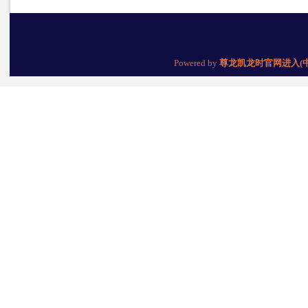
Powered by
尊龙凯龙时官网进入(