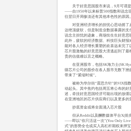
关于好意思国股市来说，9月可谓是
——自1950年以来标普500指数和说
往翌日开局惨淡还有其他本色性的原因
对亚洲经济增长的担忧心思动摇了
达绝顶疲软，但是制造业数据暴露的支
说念主担忧的迹象，商场怯生生好意思联
此外，疲软的经济数据、科技巨头财报
能对各人经济增长重塑的欢喜远未完了以
芯片股激勉的好意思股大溃逃起到了最
贵的估值难以言之概略。
在亚洲股市，包括SK海力士(SK H
级芯片公司的股价在各人股市无数下挫
带来了“紧缩时候”。
被称为华尔街“震恐方针”的VIX
动起头。其中焦灼包括周五将公布的好
述，牵挂好意思国经济可能出现的放缓
在亚洲地区的芯片供应商们以及更多的
抄底资金或将全面涌入芯片股
但从Reddit以及酬酢媒体平台X(
——即以“你只活这一次”(You Only 
式”的形势全仓或买入高杠杆期权来押宝