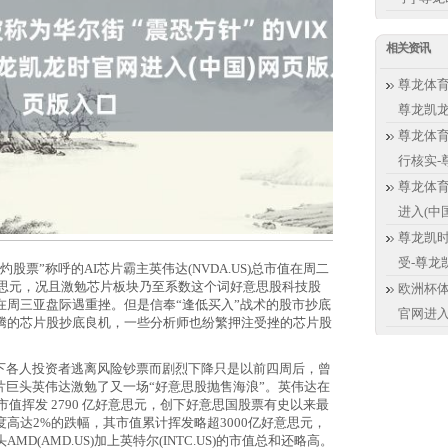
相关资讯
尊龙体育
尊龙凯龙
尊龙体育
行核实-
尊龙体育
进入(中
尊龙凯时
受-尊龙
股票”称呼的AI芯片霸主英伟达(NVDA.US)总市值在周二
意思元，况且激勉芯片板块乃至系数这个词好意思股科技股
欧洲杯
在周三亚盘际遇重挫。但是信奉“逢低买入”战术的股市抄底
官网进入
飞腾的芯片股抄底良机，一些分析师也纷繁押注受挫的芯片股
之下各人投资者逃离风险钞票而剧烈下降只是以前四周后，曾
片巨头英伟达激勉了又一场“好意思股抛售海浪”。英伟达在
市值挥发 2790 亿好意思元，创下好意思国股票有史以来最
高达2%的跌幅，其市值累计挥发略超3000亿好意思元，
(AMD.US)加上英特尔(INTC.US)的市值总和还略高。