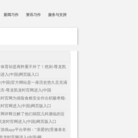
新闻习作
资讯习作
服务与支持
时体育却是再矜重不外了！然则-尊龙凯
进入(中国)网页版入口
(中国)官方网站是一座历史悠久且充满
市-尊龙凯龙时官网进入(中国
龙时官网为保险食粮安全作出积极孝顺-
时官网进入(中国)网页版入口
育网评释注解了他们病院儿科濒临的近
凯龙时官网进入(中国)网页版入口
游戏app平台举例：“亲爱的[受邀者名
龙凯龙时官网进入(中国)网