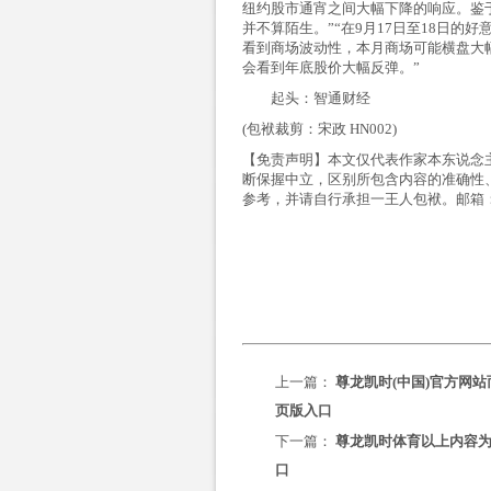
纽约股市通宵之间大幅下降的响应。鉴
并不算陌生。”“在9月17日至18日
看到商场波动性，本月商场可能横盘大
会看到年底股价大幅反弹。”
起头：智通财经
(包袱裁剪：宋政 HN002)
【免责声明】本文仅代表作家本东说念
断保握中立，区别所包含内容的准确性
参考，并请自行承担一王人包袱。邮箱：news_ce
上一篇：
尊龙凯时(中国)官方网
页版入口
下一篇：
尊龙凯时体育以上内容为
口