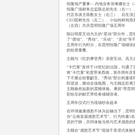
恒隆地产董事— 内地业务张琳娜女士
恒隆广场财务总监陈志初先生（右一）
代言东谈主陈数女士（右三）、后生演
CEO苗树先生（左二）、小仙炖鲜炖
（左四）共庆昆明恒隆广场五周年
除以明星互动为主的“星动”部分外，
了“摆动”、“秀动”、“乐动”、“灵动
五周年行为时分，在昆明恒隆广场铺张
的轮替重叠。
主顾与《红韵摩登秀》亲密互动、高亢
“卡巴莱”发祥于18世纪的法国，勾通
将“卡巴莱”初度带来西南，算作周年庆
下不雅众纷繁齰舌。“秀动”部分则邀
郎巡游，燃动全场氛围，与主顾近距离
主顾焕然如新的震憾体验。秉抓“带昆
彩纷呈的献艺带给春城铺张者。
五周年仪式行为现场吵杂超卓
在环球健康感愈不休兴起确当下，昆明
办“云南首届感愈艺术节”。行为特邀5
灵的宁静，共同体验当然与艺术感愈的
主顾在“感愈艺术节”现场千里浸式体验