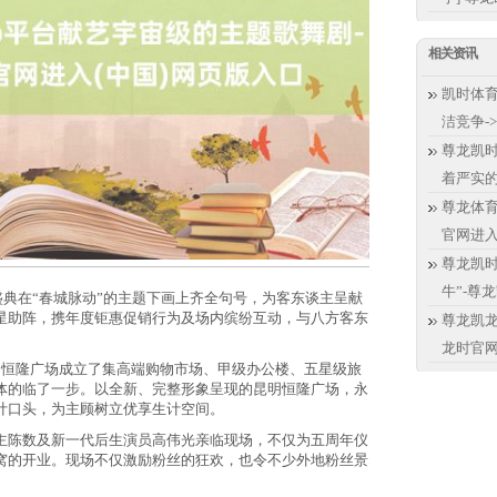
相关资讯
凯时体育
洁竞争-
尊龙凯时
着严实的
尊龙体育
官网进入
尊龙凯时
牛”-尊
年盛典在“春城脉动”的主题下画上齐全句号，为客东谈主呈献
星助阵，携年度钜惠促销行为及场内缤纷互动，与八方客东
尊龙凯
龙时官网
明恒隆广场成立了集高端购物市场、甲级办公楼、五星级旅
体的临了一步。以全新、完整形象呈现的昆明恒隆广场，永
计口头，为主顾树立优享生计空间。
主陈数及新一代后生演员高伟光亲临现场，不仅为五周年仪
窝的开业。现场不仅激励粉丝的狂欢，也令不少外地粉丝景