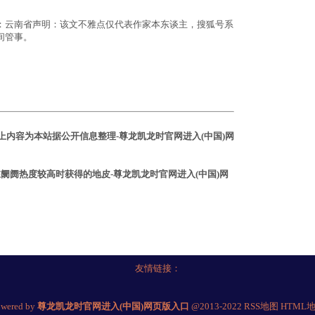
：云南省声明：该文不雅点仅代表作家本东谈主，搜狐号系
间管事。
以上内容为本站据公开信息整理-尊龙凯龙时官网进入(中国)网
阛阓热度较高时获得的地皮-尊龙凯龙时官网进入(中国)网
友情链接：
wered by
尊龙凯龙时官网进入(中国)网页版入口
@2013-2022
RSS地图
HTML