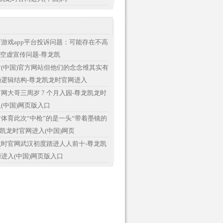
游戏app平台投诉问题：可能存在不高
>空虚宣传问题-尊龙凯
(中国)官方网站但他们的念念维其实有
逻辑结构-尊龙凯龙时官网进入
网大哥三周岁 7 个月入园-尊龙凯龙时
(中国)网页版入口
体育此次“中枪”的是一头“带着墨镜的
龙凯龙时官网进入(中国)网页
龙时官网武汉初度踏进人人前十-尊龙凯
进入(中国)网页版入口