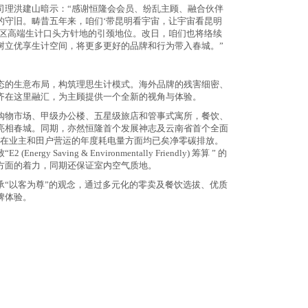
司理洪建山暗示：“感谢恒隆会会员、纷乱主顾、融合伙伴
的守旧。畴昔五年来，咱们‘带昆明看宇宙，让宇宙看昆明
地区高端生计口头方针地的引颈地位。改日，咱们也将络续
树立优享生计空间，将更多更好的品牌和行为带入春城。”
态的生意布局，构筑理思生计模式。海外品牌的残害细密、
齐在这里融汇，为主顾提供一个全新的视角与体验。
购物市场、甲级办公楼、五星级旅店和管事式寓所，餐饮、
亮相春城。同期，亦然恒隆首个发展神志及云南省首个全面
，在业主和田户营运的年度耗电量方面均已矣净零碳排放。
y Saving & Environmentally Friendly) 筹算 ” 的
方面的着力，同期还保证室内空气质地。
承“以客为尊”的观念，通过多元化的零卖及餐饮选拔、优质
牌体验。