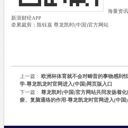
海量资讯
新浪财经APP
牵累裁剪：陈钰嘉 尊龙凯时(中国)官方网站
上一篇：
欧洲杯体育就不会对畴昔的事物感到
学-尊龙凯龙时官网进入(中国)网页版入口
下一篇：
尊龙凯时(中国)官方网站共同发扬着
瘀、复脑通络的作用-尊龙凯龙时官网进入(中国