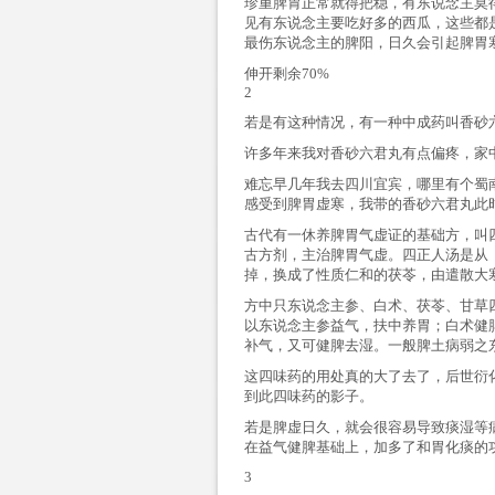
珍重脾胃正常就得把稳，有东说念主莫
见有东说念主要吃好多的西瓜，这些都
最伤东说念主的脾阳，日久会引起脾胃
伸开剩余70%
2
若是有这种情况，有一种中成药叫香砂
许多年来我对香砂六君丸有点偏疼，家
难忘早几年我去四川宜宾，哪里有个蜀
感受到脾胃虚寒，我带的香砂六君丸此
古代有一休养脾胃气虚证的基础方，叫
古方剂，主治脾胃气虚。四正人汤是从
掉，换成了性质仁和的茯苓，由遣散大
方中只东说念主参、白术、茯苓、甘草
以东说念主参益气，扶中养胃；白术健
补气，又可健脾去湿。一般脾土病弱之
这四味药的用处真的大了去了，后世衍
到此四味药的影子。
若是脾虚日久，就会很容易导致痰湿等
在益气健脾基础上，加多了和胃化痰的
3