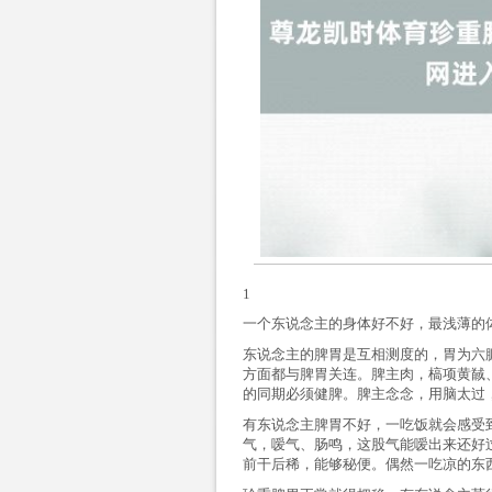
1
一个东说念主的身体好不好，最浅薄的体
东说念主的脾胃是互相测度的，胃为六
方面都与脾胃关连。脾主肉，槁项黄馘
的同期必须健脾。脾主念念，用脑太过
有东说念主脾胃不好，一吃饭就会感受
气，嗳气、肠鸣，这股气能嗳出来还好
前干后稀，能够秘便。偶然一吃凉的东