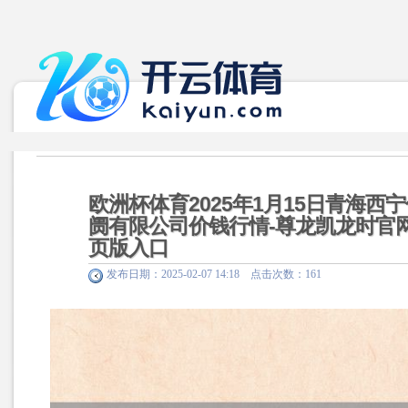
欧洲杯体育2025年1月15日青海西
阓有限公司价钱行情-尊龙凯龙时官网
页版入口
发布日期：2025-02-07 14:18 点击次数：161