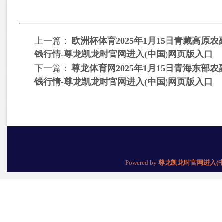
上一篇：
欧洲杯体育2025年1月15日青藏高原
钱行情-尊龙凯龙时官网进入(中国)网页版入口
下一篇：
尊龙体育网2025年1月15日青海东部
钱行情-尊龙凯龙时官网进入(中国)网页版入口
Powered by
尊龙凯龙时官网进入(