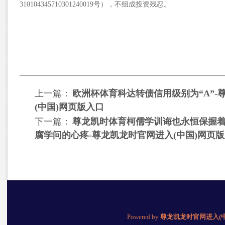
310104345710301240019号），不组成投资残忍。
上一篇：
欧洲杯体育科达转债信用级别为“A”-
(中国)网页版入口
下一篇：
尊龙凯时体育柯儒学训诲也永恒保握
腐学问的心疼-尊龙凯龙时官网进入(中国)网页
Powered by
尊龙凯龙时官网进入(