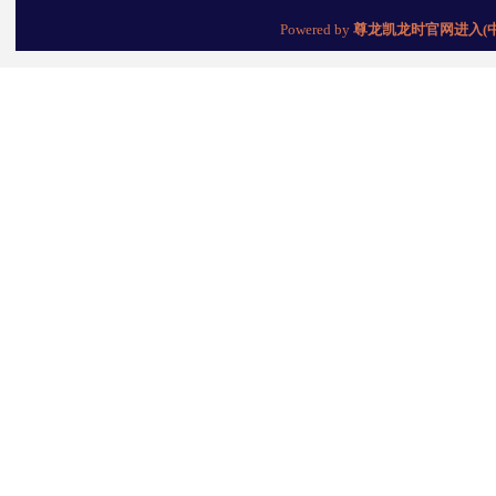
Powered by
尊龙凯龙时官网进入(