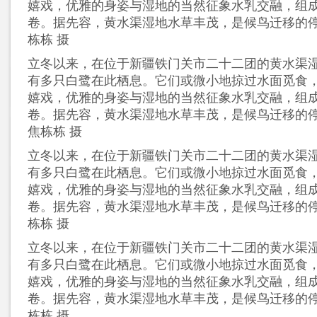
嬉戏，优雅的身姿与湿地的当然征象水乳交融，组
卷。据先容，黄水渠湿地水草丰茂，是候鸟迁移的
栋栋 摄
立冬以来，在位于新疆铁门关市二十二团的黄水渠
有多只白鹭在此栖息。它们或微小地掠过水面觅食
嬉戏，优雅的身姿与湿地的当然征象水乳交融，组
卷。据先容，黄水渠湿地水草丰茂，是候鸟迁移的
焦栋栋 摄
立冬以来，在位于新疆铁门关市二十二团的黄水渠
有多只白鹭在此栖息。它们或微小地掠过水面觅食
嬉戏，优雅的身姿与湿地的当然征象水乳交融，组
卷。据先容，黄水渠湿地水草丰茂，是候鸟迁移的
栋栋 摄
立冬以来，在位于新疆铁门关市二十二团的黄水渠
有多只白鹭在此栖息。它们或微小地掠过水面觅食
嬉戏，优雅的身姿与湿地的当然征象水乳交融，组
卷。据先容，黄水渠湿地水草丰茂，是候鸟迁移的
栋栋 摄