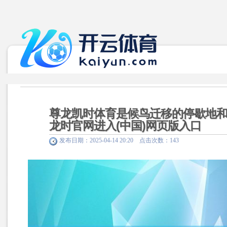
尊龙凯时体育是候鸟迁移的停歇地和
龙时官网进入(中国)网页版入口
发布日期：2025-04-14 20:20 点击次数：143