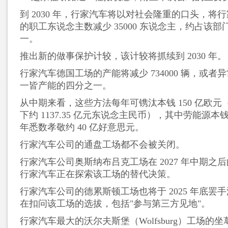
到 2030 年，行家汽车将以对社会隆重的口头，将
的职工东说念主数减少 35000 东说念主，约占该
一。
推出新的做事保护计较，该计较将抓续到 2030 年。
行家汽车德国工场的产能将减少 734000 辆，或者
一皆产能的四分之一。
从中期来看，这些方法每年可镌汰本钱 150 亿欧元（
下约 1137.35 亿元东说念主民币），其中劳能源
年悉数孝敬约 40 亿好意思元。
行家汽车公司的通盘工场都不会被关闭。
行家汽车公司奥斯纳布吕克工场在 2027 年中期之
行家汽车正在探索该工场的替代决策。
行家汽车公司的德累斯顿工场也将于 2025 年底罢
在扣问该工场的选拔，包括"参与第三方见地"。
行家汽车最大的沃尔夫斯堡（Wolfsburg）工场的坐