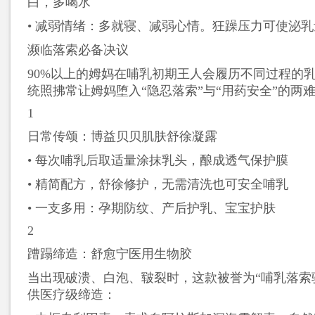
白，多喝水
• 减弱情绪：多就寝、减弱心情。狂躁压力可使泌乳量
濒临落索必备决议
90%以上的姆妈在哺乳初期王人会履历不同过程的
统照拂常让姆妈堕入“隐忍落索”与“用药安全”的两
1
日常传颂：博益贝贝肌肤舒徐凝露
• 每次哺乳后取适量涂抹乳头，酿成透气保护膜
• 精简配方，舒徐修护，无需清洗也可安全哺乳
• 一支多用：孕期防纹、产后护乳、宝宝护肤
2
蹧蹋缔造：舒愈宁医用生物胶
当出现破溃、白泡、皲裂时，这款被誉为“哺乳落索
供医疗级缔造：