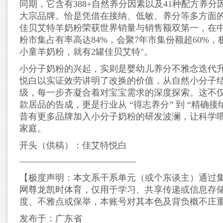
同期，它含有388+自然养分因素以及41种配方养
大宗品牌。恰是凭借在接纳、低敏、养分等多方面的超
佳贝艾特羊奶粉荣获世界销量与销售额双第一，在
粉市集占有率高达84%，会聚7年市集份额超60%，
小童羊奶粉，就有2罐佳贝艾特"。
小分子奶粉的兴起，实则是婴幼儿养分不雅念迭代
悦白以实证效劳讲明了改换的价值，从自然小分子
级，每一步齐凝合着对宝宝需求的深度探索。这不
款居品的告成，更是行业从 “得志养分” 到 “精确接
昔有更多品牌加入小分子奶粉的研发波澜，让科学
家庭。
开头（供稿）：佳艾特悦白
—————————————
【极度声明：本文系干系单元（或个东谈主）通过
网尊龙凯时体育，仅用于学习、共享传递或信息存
度、不雅点或保举，本账号对其本色及背负概不庄
发布于：广东省