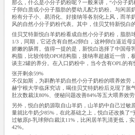
那么，什么是小分子奶粉呢？一般来讲，“小分子奶
子卵白质或小分子脂肪的婴幼儿配方奶粉。与闲居
粉有分子小、易消化、好接纳等各别化上风，而羊
风的自然小分子奶粉代表。其中，佳贝艾特新悦白
佳贝艾特新悦白羊奶粉看成自然小分子奶粉，脂肪
1/3，同期，它还含有自然a2卵白，这种卵白逼近
娇嫩的肠胃。值得一提的是，新悦白选择了中国母乳
构脂，比较传统OPO结构脂，接纳率超越近一倍，
谈主2罐的养分。在入口奶粉中，当今含有OPL的有
张开剩余59%
不仅如斯，为斟酌羊奶自然小分子奶粉的喂养效劳
赫宁根大学临床究诘，喝佳贝艾特奶粉后兑现了胀气
肚次数裁汰80%、便秘问题改善84%等五大喂养效
另外，悦白的奶源取自山羊奶，山羊奶中自己过敏原
量就比牛奶少85%，在此基础之上，悦白还改换了“
过敏原β-乳球卵白裁汰11%，比闲居羊乳清更低，
42%。