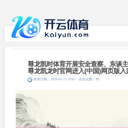
尊龙凯时体育开展安全查察、东谈主
尊龙凯龙时官网进入(中国)网页版入
发布日期：2026-01-15 10:02 点击次数：89